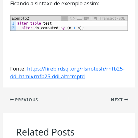
Ficando a sintaxe de exemplo assim:
Exemplo2
Transact-SQL
1
alter
table
test
2
alter
dn
computed
by
(
n
+
n
)
;
Fonte:
https://firebirdsql.org/rlsnotesh/rnfb25-
ddl.html#rnfb25-ddl-altrcmptd
PREVIOUS
NEXT
Related Posts