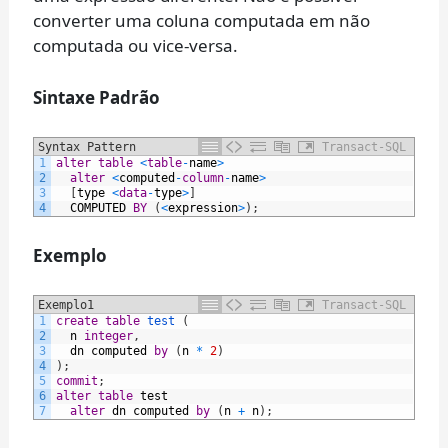
converter uma coluna computada em não
computada ou vice-versa.
Sintaxe Padrão
Syntax Pattern
Transact-SQL
1
alter
table
<
table
-
name
>
2
alter
<
computed
-
column
-
name
>
3
[
type
<
data
-
type
>
]
4
COMPUTED
BY
(
<
expression
>
)
;
Exemplo
Exemplo1
Transact-SQL
1
create
table
test 
(
2
n
integer
,
3
dn
computed
by
(
n
*
2
)
4
)
;
5
commit
;
6
alter
table
test
7
alter
dn
computed
by
(
n
+
n
)
;