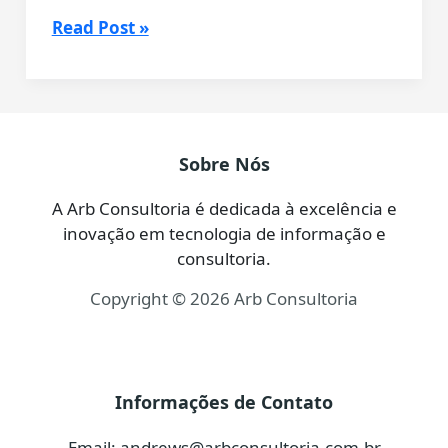
Configurando
Read Post »
Servidor
Firebird
2.1
no
Ubuntu
Sobre Nós
Server
da
A Arb Consultoria é dedicada à excelência e
Amazon
inovação em tecnologia de informação e
consultoria.
Copyright © 2026 Arb Consultoria
Informações de Contato
Email:
andrews@arbconsultoria.com.br