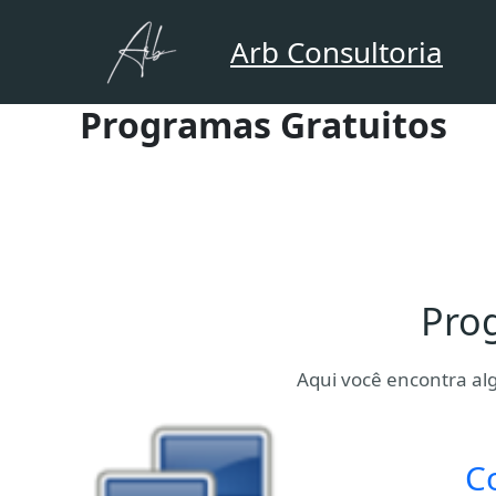
Ir
para
Arb Consultoria
o
conteúdo
Programas Gratuitos
Pro
Aqui você encontra al
C