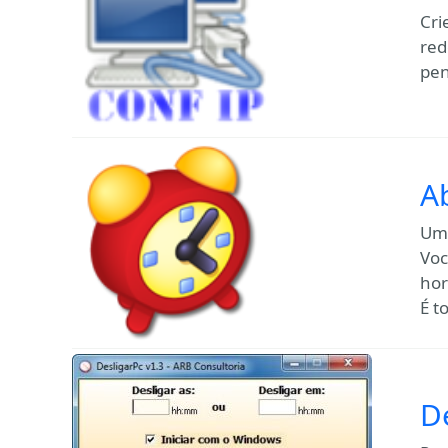
Cri
red
pen
A
Um 
Voc
hor
É t
D