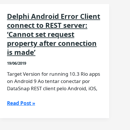
Delphi Android Error Client
connect to REST server:
‘Cannot set request
property after connection
is made’
19/06/2019
Target Version for running 10.3 Rio apps
on Android 9 Ao tentar conectar por
DataSnap REST client pelo Android, iOS,
Delphi
Read Post »
Android
Error
Client