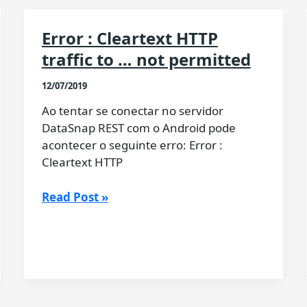
Error : Cleartext HTTP
traffic to … not permitted
12/07/2019
Ao tentar se conectar no servidor
DataSnap REST com o Android pode
acontecer o seguinte erro: Error :
Cleartext HTTP
Error
Read Post »
:
Cleartext
HTTP
traffic
to
…