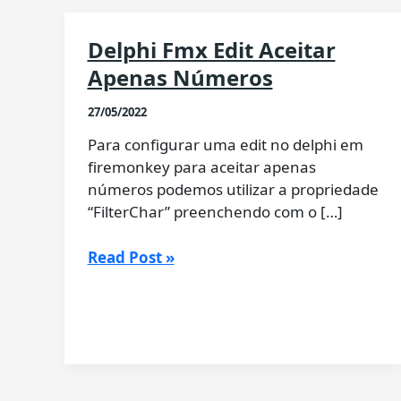
Delphi Fmx Edit Aceitar
Apenas Números
27/05/2022
Para configurar uma edit no delphi em
firemonkey para aceitar apenas
números podemos utilizar a propriedade
“FilterChar” preenchendo com o […]
Delphi
Read Post »
Fmx
Edit
Aceitar
Apenas
Números