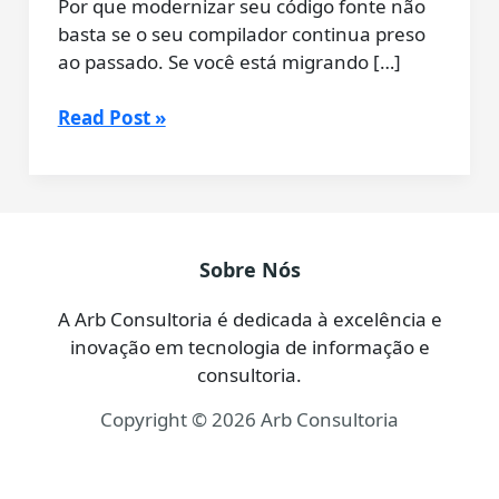
Por que modernizar seu código fonte não
basta se o seu compilador continua preso
ao passado. Se você está migrando […]
Delphi
Read Post »
13:
O
“Upgrade
Advisor”
não
Sobre Nós
é
suficiente
A Arb Consultoria é dedicada à excelência e
–
inovação em tecnologia de informação e
Otimize
consultoria.
seu
Copyright © 2026 Arb Consultoria
Build
na
Raiz