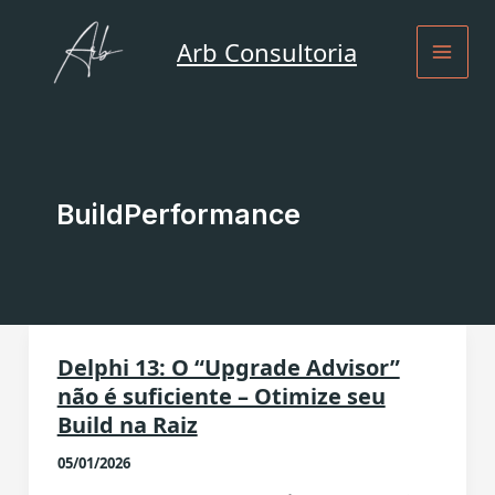
Ir
para
Arb Consultoria
o
conteúdo
BuildPerformance
Delphi 13: O “Upgrade Advisor”
não é suficiente – Otimize seu
Build na Raiz
05/01/2026