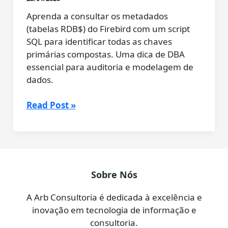
Aprenda a consultar os metadados
(tabelas RDB$) do Firebird com um script
SQL para identificar todas as chaves
primárias compostas. Uma dica de DBA
essencial para auditoria e modelagem de
dados.
Conversando
Read Post »
com
o
Gemini:
Como
Listar
Sobre Nós
Tabelas
com
A Arb Consultoria é dedicada à excelência e
Chave
inovação em tecnologia de informação e
Primária
consultoria.