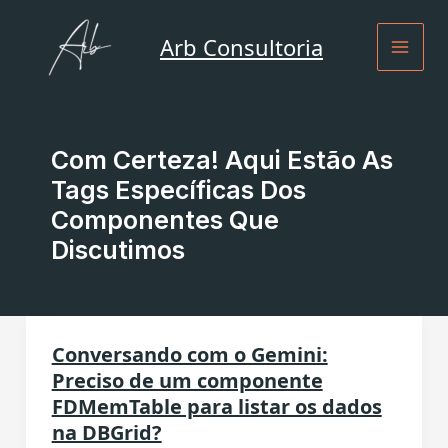
Ir
para
Arb Consultoria
o
conteúdo
Com Certeza! Aqui Estão As
Tags Específicas Dos
Componentes Que
Discutimos
Conversando com o Gemini:
Preciso de um componente
FDMemTable para listar os dados
na DBGrid?