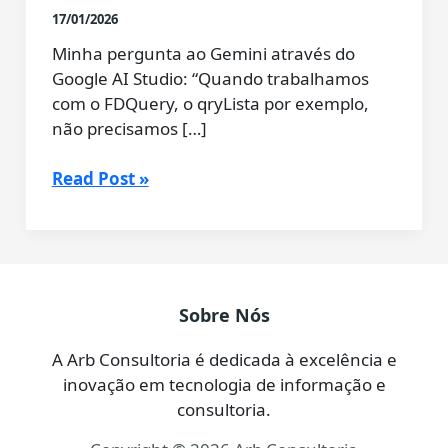
17/01/2026
Minha pergunta ao Gemini através do
Google AI Studio: “Quando trabalhamos
com o FDQuery, o qryLista por exemplo,
não precisamos […]
Conversando
Read Post »
com
o
Gemini:
Preciso
de
Sobre Nós
um
componente
A Arb Consultoria é dedicada à excelência e
FDMemTable
inovação em tecnologia de informação e
para
consultoria.
listar