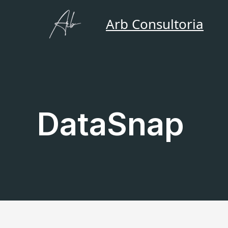
Ir
para
Arb Consultoria
o
conteúdo
DataSnap