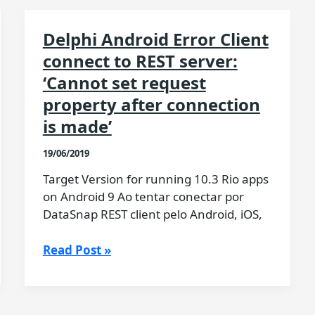
Delphi Android Error Client
connect to REST server:
‘Cannot set request
property after connection
is made’
19/06/2019
Target Version for running 10.3 Rio apps
on Android 9 Ao tentar conectar por
DataSnap REST client pelo Android, iOS,
Delphi
Read Post »
Android
Error
Client