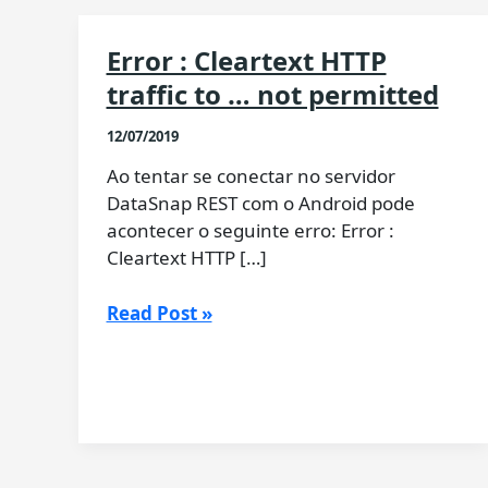
Error : Cleartext HTTP
traffic to … not permitted
12/07/2019
Ao tentar se conectar no servidor
DataSnap REST com o Android pode
acontecer o seguinte erro: Error :
Cleartext HTTP […]
Error
Read Post »
:
Cleartext
HTTP
traffic
to
…