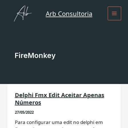
Ir
para
Arb Consultoria
o
conteúdo
FireMonkey
Delphi Fmx Edit Aceitar Apenas
Números
27/05/2022
Para configurar uma edit no delphi em