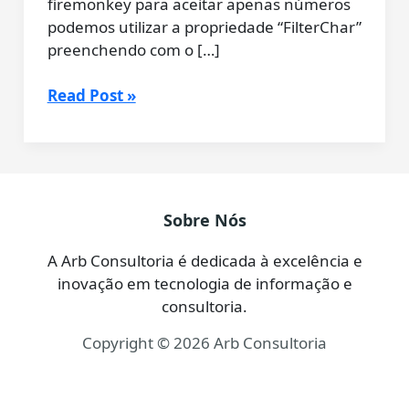
firemonkey para aceitar apenas números
podemos utilizar a propriedade “FilterChar”
preenchendo com o […]
Delphi
Read Post »
Fmx
Edit
Aceitar
Apenas
Números
Sobre Nós
A Arb Consultoria é dedicada à excelência e
inovação em tecnologia de informação e
consultoria.
Copyright © 2026 Arb Consultoria