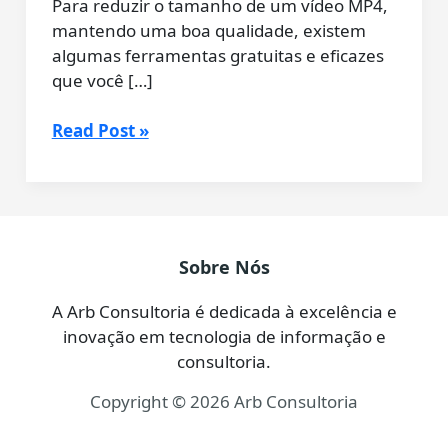
Para reduzir o tamanho de um vídeo MP4,
mantendo uma boa qualidade, existem
algumas ferramentas gratuitas e eficazes
que você […]
Como
Read Post »
Reduzir
o
Tamanho
de
Vídeos
Sobre Nós
MP4
(Grátis
A Arb Consultoria é dedicada à excelência e
e
inovação em tecnologia de informação e
Fácil
consultoria.
com
Copyright © 2026 Arb Consultoria
HandBrake)