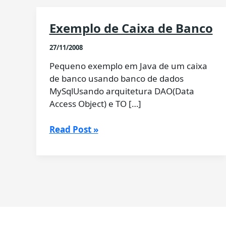
Exemplo de Caixa de Banco
27/11/2008
Pequeno exemplo em Java de um caixa
de banco usando banco de dados
MySqlUsando arquitetura DAO(Data
Access Object) e TO […]
Exemplo
Read Post »
de
Caixa
de
Banco