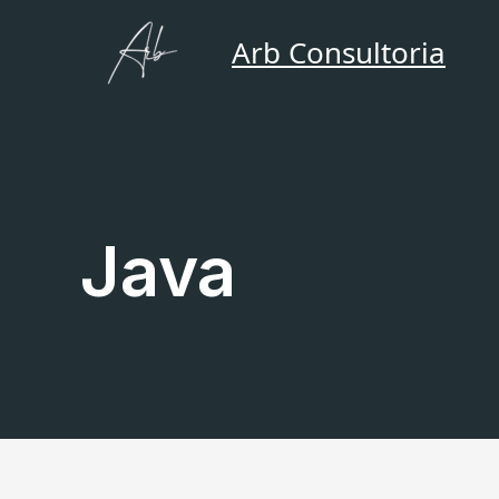
Ir
para
Arb Consultoria
o
conteúdo
Java