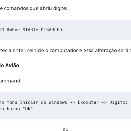
de comandos que abriu digite:
IG RmSvc START= DISABLED
 tecla enter, reinicie o computador e essa alteração será 
do Avião
 Command:
no menu Iniciar do Windows -> Executar -> Digite: c
no botão "Ok"
ou