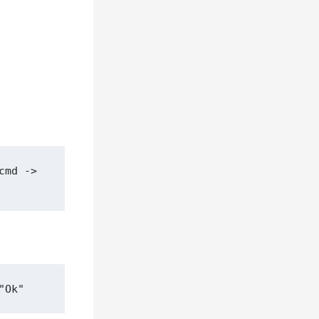
md -> 
"Ok"