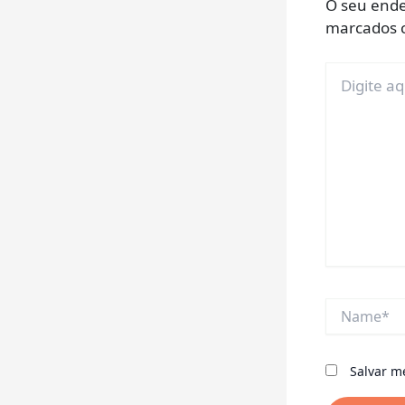
O seu ende
marcados
Digite
aqui...
Name*
Salvar m