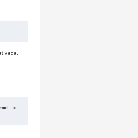
ativada.
md -> 