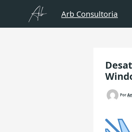
Ir
para
Arb Consultoria
o
conteúdo
Desat
Wind
Por
A