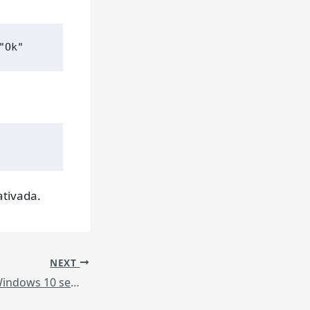
"Ok"
ativada.
NEXT
Como instalar o Windows 10 sem uma conta Microsoft