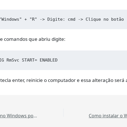
"Windows" + "R" -> Digite: cmd -> Clique no botão 
de comandos que abriu digite:
IG RmSvc START= ENABLED
 tecla enter, reinicie o computador e essa alteração será 
Excluir Partições no Windows por Comando