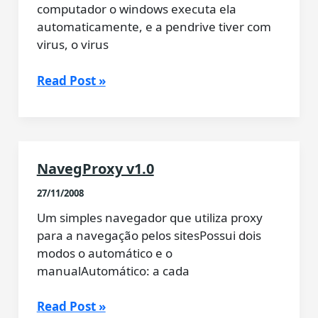
computador o windows executa ela
automaticamente, e a pendrive tiver com
virus, o virus
Desabilitar
Read Post »
Execução
Automática
no
Windows
NavegProxy v1.0
de
Pendrives
27/11/2008
–
Um simples navegador que utiliza proxy
Cds
para a navegação pelos sitesPossui dois
–
modos o automático e o
etc
manualAutomático: a cada
NavegProxy
Read Post »