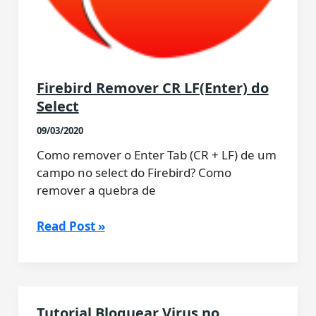
Firebird Remover CR LF(Enter) do
Select
09/03/2020
Como remover o Enter Tab (CR + LF) de um
campo no select do Firebird? Como
remover a quebra de
Firebird
Read Post »
Remover
CR
LF(Enter)
do
Tutorial Bloquear Virus no
Select