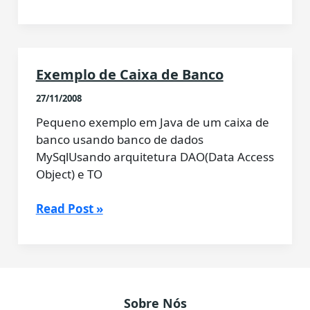
v1.0
Exemplo de Caixa de Banco
27/11/2008
Pequeno exemplo em Java de um caixa de
banco usando banco de dados
MySqlUsando arquitetura DAO(Data Access
Object) e TO
Exemplo
Read Post »
de
Caixa
de
Banco
Sobre Nós