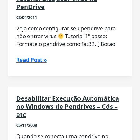
PenDrive
02/04/2011
Veja como configurar seu pendrive para
não entrar vírus
Tutorial 1º passo:
Formate o pendrive como fat32. [ Botao
Tutorial
Read Post »
Bloquear
Virus
no
PenDrive
Desabilitar Execução Automática
no Windows de Pendrives – Cds –
etc
05/11/2009
Quando se conecta uma pendrive no