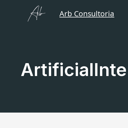
Ir
para
Arb Consultoria
o
conteúdo
ArtificialInt