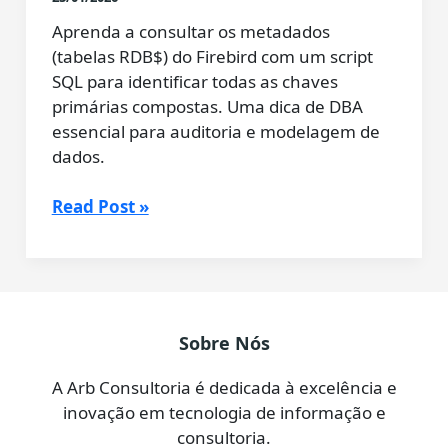
Aprenda a consultar os metadados
(tabelas RDB$) do Firebird com um script
SQL para identificar todas as chaves
primárias compostas. Uma dica de DBA
essencial para auditoria e modelagem de
dados.
Conversando
Read Post »
com
o
Gemini:
Como
Listar
Sobre Nós
Tabelas
com
A Arb Consultoria é dedicada à excelência e
Chave
inovação em tecnologia de informação e
Primária
consultoria.