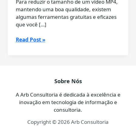
Para reduzir o tamanho de um vídeo MP4,
mantendo uma boa qualidade, existem
algumas ferramentas gratuitas e eficazes
que você […]
Como
Read Post »
Reduzir
o
Tamanho
de
Vídeos
Sobre Nós
MP4
(Grátis
A Arb Consultoria é dedicada à excelência e
e
inovação em tecnologia de informação e
Fácil
consultoria.
com
Copyright © 2026 Arb Consultoria
HandBrake)