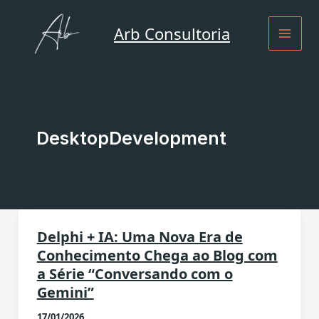
Ir
para
Arb Consultoria
o
conteúdo
DesktopDevelopment
Delphi + IA: Uma Nova Era de
Conhecimento Chega ao Blog com
a Série “Conversando com o
Gemini”
17/01/2026