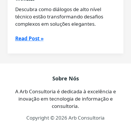
Descubra como diálogos de alto nível
técnico estão transformando desafios
complexos em soluções elegantes.
Delphi
Read Post »
+
IA:
Uma
Nova
Era
Sobre Nós
de
Conhecimento
A Arb Consultoria é dedicada à excelência e
Chega
inovação em tecnologia de informação e
ao
consultoria.
Blog
Copyright © 2026 Arb Consultoria
com
a