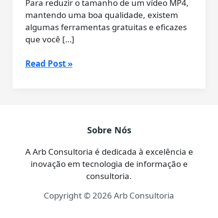
Para reduzir o tamanho de um vídeo MP4,
mantendo uma boa qualidade, existem
algumas ferramentas gratuitas e eficazes
que você […]
Como
Read Post »
Reduzir
o
Tamanho
de
Vídeos
Sobre Nós
MP4
(Grátis
A Arb Consultoria é dedicada à excelência e
e
inovação em tecnologia de informação e
Fácil
consultoria.
com
Copyright © 2026 Arb Consultoria
HandBrake)