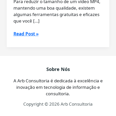
Para reduzir o tamanho de um vídeo MP4,
mantendo uma boa qualidade, existem
algumas ferramentas gratuitas e eficazes
que você […]
Como
Read Post »
Reduzir
o
Tamanho
de
Vídeos
Sobre Nós
MP4
(Grátis
A Arb Consultoria é dedicada à excelência e
e
inovação em tecnologia de informação e
Fácil
consultoria.
com
Copyright © 2026 Arb Consultoria
HandBrake)