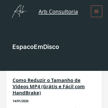
Ir
para
Arb Consultoria
o
conteúdo
EspacoEmDisco
Como Reduzir o Tamanho de
Vídeos MP4 (Grátis e Fácil com
HandBrake)
14/01/2026