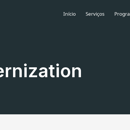
Início
Serviços
Progra
rnization