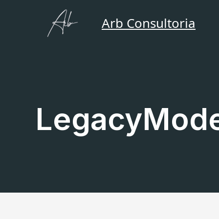
Ir
para
Arb Consultoria
o
conteúdo
LegacyMode