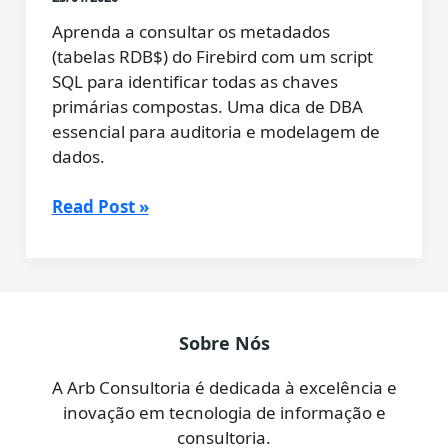
Aprenda a consultar os metadados
(tabelas RDB$) do Firebird com um script
SQL para identificar todas as chaves
primárias compostas. Uma dica de DBA
essencial para auditoria e modelagem de
dados.
Conversando
Read Post »
com
o
Gemini:
Como
Listar
Sobre Nós
Tabelas
com
A Arb Consultoria é dedicada à excelência e
Chave
inovação em tecnologia de informação e
Primária
consultoria.