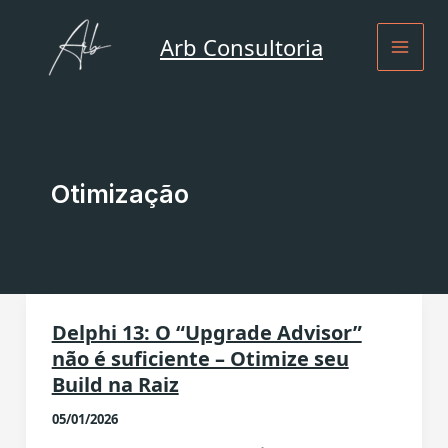
Ir
para
Arb Consultoria
o
conteúdo
Otimização
Delphi 13: O “Upgrade Advisor”
não é suficiente – Otimize seu
Build na Raiz
05/01/2026