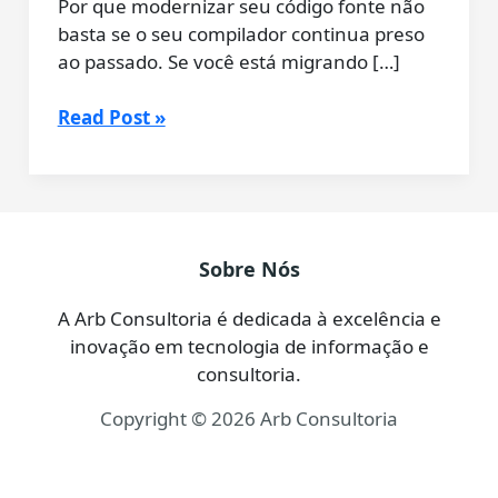
Por que modernizar seu código fonte não
basta se o seu compilador continua preso
ao passado. Se você está migrando […]
Delphi
Read Post »
13:
O
“Upgrade
Advisor”
não
Sobre Nós
é
suficiente
A Arb Consultoria é dedicada à excelência e
–
inovação em tecnologia de informação e
Otimize
consultoria.
seu
Copyright © 2026 Arb Consultoria
Build
na
Raiz