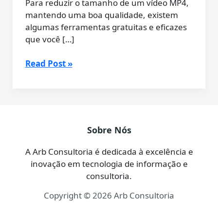
Para reduzir o tamanho de um vídeo MP4,
mantendo uma boa qualidade, existem
algumas ferramentas gratuitas e eficazes
que você […]
Como
Read Post »
Reduzir
o
Tamanho
de
Vídeos
Sobre Nós
MP4
(Grátis
A Arb Consultoria é dedicada à excelência e
e
inovação em tecnologia de informação e
Fácil
consultoria.
com
Copyright © 2026 Arb Consultoria
HandBrake)