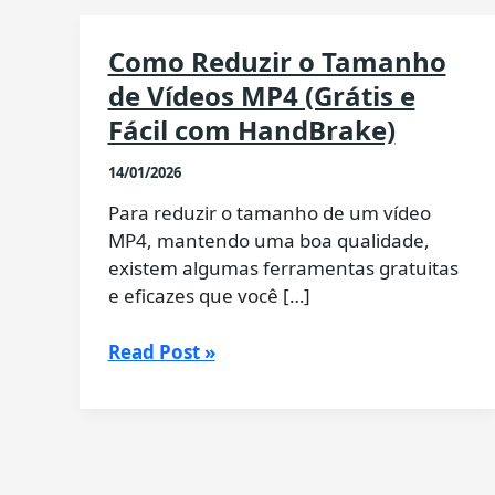
Como Reduzir o Tamanho
de Vídeos MP4 (Grátis e
Fácil com HandBrake)
14/01/2026
Para reduzir o tamanho de um vídeo
MP4, mantendo uma boa qualidade,
existem algumas ferramentas gratuitas
e eficazes que você […]
Como
Read Post »
Reduzir
o
Tamanho
de
Vídeos