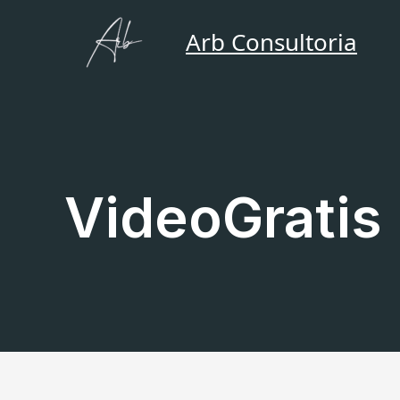
Ir
para
Arb Consultoria
o
conteúdo
VideoGratis